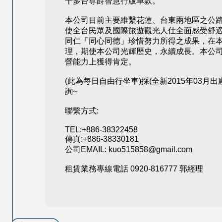
十多台尊爵智慧行版車款。
本公司目前主要維繫花蓮、台東兩地區之公
使全台民眾及國際旅遊觀光人仕全面感受舒
同仁「同心同德」珍惜努力所得之成果，在
理，期使本公司光輝歷史，永續成長。本公司
營能力上獲得肯定。
(此為每日自由行坐車)採(全新2015年03
詢~
聯繫方式:
TEL:+886-38322458
傳真:+886-38330181
公司EMAIL:
kuo515858@gmail.com
租賃業務專線電話 0920-816777 郭經理