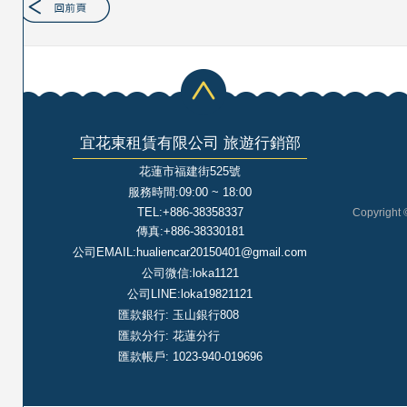
宜花東租賃有限公司 旅遊行銷部
花蓮市福建街525號
服務時間:09:00 ~ 18:00
TEL:+886-38358337
Copyright 
傳真:+886-38330181
公司EMAIL:hualiencar20150401@gmail.com
公司微信:loka1121
公司LINE:loka19821121
匯款銀行: 玉山銀行808
匯款分行: 花蓮分行
匯款帳戶: 1023-940-019696