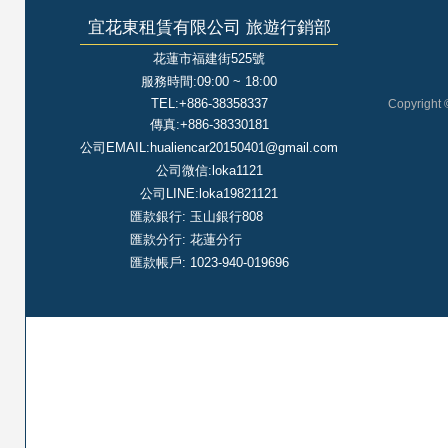
宜花東租賃有限公司 旅遊行銷部
花蓮市福建街525號
服務時間:09:00 ~ 18:00
TEL:+886-38358337
Copyright 
傳真:+886-38330181
公司EMAIL:hualiencar20150401@gmail.com
公司微信:loka1121
公司LINE:loka19821121
匯款銀行: 玉山銀行808
匯款分行: 花蓮分行
匯款帳戶: 1023-940-019696