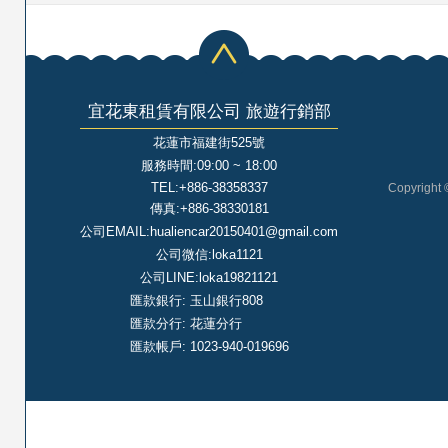
宜花東租賃有限公司 旅遊行銷部
花蓮市福建街525號
服務時間:09:00 ~ 18:00
TEL:+886-38358337
Copyright 
傳真:+886-38330181
公司EMAIL:hualiencar20150401@gmail.com
公司微信:loka1121
公司LINE:loka19821121
匯款銀行: 玉山銀行808
匯款分行: 花蓮分行
匯款帳戶: 1023-940-019696