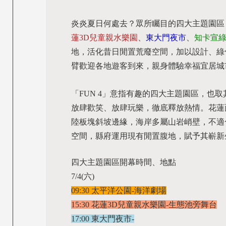
炎炎夏日何處去？眾所矚目的四大主題園區
蓮3D兒童親水樂園
、
東大門夜市
、
知卡宣
地，活化昔日閒置荒廢空間，加以設計、綠
臂歡迎各地遊客到來，親身體驗幸福宜居城
「FUN 4」意指有趣的四大主題園區，也
放肆歡笑、放肆玩樂，徹底釋放熱情。花蓮
陸板塊斜坡邊緣，海岸多屬山岩峭壁，不適
空間，縣府運用現有閒置腹地，賦予其嶄新
四大主題園區開幕時間、地點
7/4(六)
09:30 太平洋公園-海洋劇場
15:30 花蓮3D兒童親水樂園-生態池旁舞台
17:00 東大門夜市-